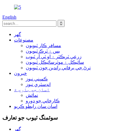
English
گھر
مصنوعات
مسافر ڪار ٽيوبون
بس ۽ ٽرڪ ٽيوبون
زرعي ٽريڪٽر ۽ او ٽي آر ٽيوب
سائيڪل ۽ موٽرسائيڪل ٽيوبون
ترڻ جي برفاني راندين جون ٽيوبون
خبرون
ڪمپني نيوز
انڊسٽري نيوز
اسان جي باري ۾
نمائش
ڪارخاني جو دورو
اسان سان رابطو ڪريو
سوئمنگ ٽيوب جو تعارف
گھر