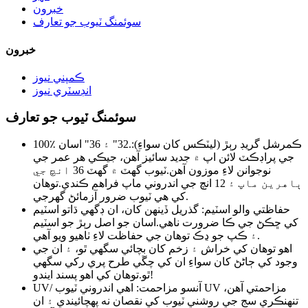
خبرون
سوئمنگ ٽيوب جو تعارف
خبرون
ڪمپني نيوز
انڊسٽري نيوز
سوئمنگ ٽيوب جو تعارف
100٪ ڪمرشل گريڊ رٻڙ (ليٽڪس کان سواءِ):.
32" ۽ 36" اسان
جي پراڊڪٽ لائن اپ ۾ جديد سائيز آهن، جيڪي هر عمر جي
نوجوانن لاءِ موزون آهن.
ٽيوب گهٽ ۾ گهٽ 36 انچ جي
ٻاهرين ماپ ۽ 12 انچ جي اندروني ماپ فراهم ڪندي.
توهان
کي هي ٽيوب ضرور آزمائڻ گهرجي.
حفاظتي والو اسٽيم: گذريل ڏينهن کان، ان ڊگهي ڌاتو اسٽيم
کي ڇڪڻ جي ڪا ضرورت ناهي.
اسان جو اصل رٻڙ جو اسٽيم
۽ ڪپ جو ڍڪ توهان جي حفاظت لاءِ ٺاهيو ويو آهي.
اهو توهان کي خراش ۽ زخم کان بچائي سگهي ٿو، ۽ ان جي
وجود کي ڄاڻڻ کان سواءِ ان کي چڱي طرح پري رکي سگهي
توهان کي اهو پسند ايندو!
ٿو.
UV/ آنسو مزاحمت: اهي اندروني ٽيوب UV مزاحمتي آهن،
تنهنڪري سج جي روشني ٽيوب کي نقصان نه پهچائيندي ۽ ان