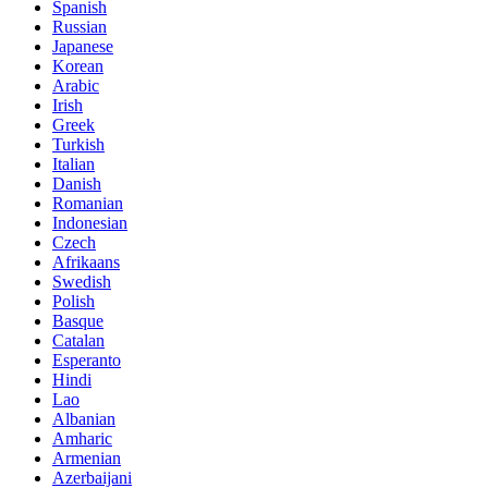
Spanish
Russian
Japanese
Korean
Arabic
Irish
Greek
Turkish
Italian
Danish
Romanian
Indonesian
Czech
Afrikaans
Swedish
Polish
Basque
Catalan
Esperanto
Hindi
Lao
Albanian
Amharic
Armenian
Azerbaijani