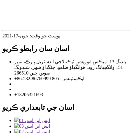
پوسٽ جو وقت: جون-17-2021
اسان سان رابطو ڪريو
بلڊنگ 13، ميڪس انوويشن ٽيڪنالاجي انڊسٽريل پارڪ، نمبر
151 وانگجيانگ روڊ، هوانگڊاؤ ضلعو، چنگڊاؤ شهر، شنڊونگ
صوبو، چين 266510
+86-532-86760999 ايڪسٽينشن: 805
info@florescence.cc
info85@florescence.cc
+18205321693
اسان جي تابعداري ڪريو