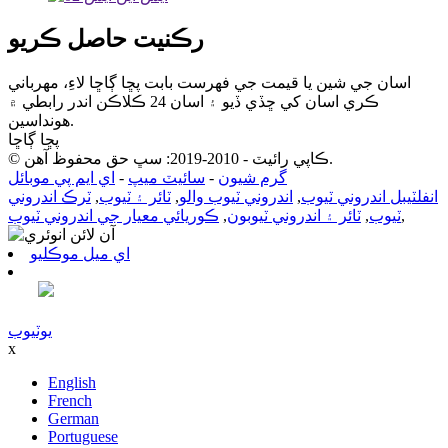
رڪنيت حاصل ڪريو
اسان جي شين يا قيمت جي فهرست بابت پڇا ڳاڇا لاءِ، مهرباني
ڪري اسان کي ڇڏي ڏيو ۽ اسان 24 ڪلاڪن اندر رابطي ۾
هونداسين.
پڇا ڳاڇا
© ڪاپي رائيٽ - 2010-2019: سڀ حق محفوظ آهن.
گرم شيون
-
سائيٽ ميپ
-
اي ايم پي موبائل
انفلٽيبل اندروني ٽيوب
,
اندروني ٽيوب والو
,
ٽائر ۽ ٽيوب
,
ٽرڪ اندروني
,
ٽيوب
,
ٽائر ۽ اندروني ٽيوبون
,
ڪوريائي معيار جي اندروني ٽيوب
اي ميل موڪليو
يوٽيوب
x
English
French
German
Portuguese