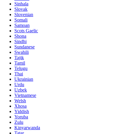
Sinhala
Slovak
Slovenian
Somali
Samoan
Scots Gaelic
Shona
Sindhi
Sundanese
Swahili
Tajik
Tamil
Telugu
Thai
Ukrainian
Urdu
Uzbek
Vietnamese
Welsh
Xhosa
Yiddish
Yoruba
Zulu
Kinyarwanda
Tatar