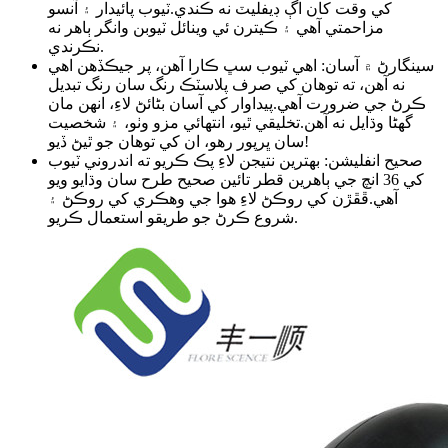
کي وقت کان اڳ ڊيفليٽ نه ڪندي.
ٽيوب پائيدار ۽ آنسو
مزاحمتي آهي ۽ ڪيترن ئي وينائل ٽيوبن وانگر ٻاهر نه
نڪرندي.
سينگارڻ ۾ آسان: اهي ٽيوب سڀ ڪارا آهن، پر جيڪڏهن اهي
نه آهن، ته توهان کي صرف پلاسٽڪ رنگ سان رنگ تبديل
ڪرڻ جي ضرورت آهي.
پيداوار کي آسان بڻائڻ لاءِ، انهن مان
گھڻا وڌايل نه آهن.
تخليقي ٿيو، انتهائي مزو وٺو، ۽ شخصيت
سان ڀرپور رهو، ان کي توهان جو ٿيڻ ڏيو!
صحيح انفليشن: بهترين نتيجن لاءِ پڪ ڪريو ته اندروني ٽيوب
کي 36 انچ جي ٻاهرين قطر تائين صحيح طرح سان وڌايو ويو
آهي.
ڦڦڙن کي روڪڻ لاءِ هوا جي وهڪري کي روڪڻ ۽
شروع ڪرڻ جو طريقو استعمال ڪريو.