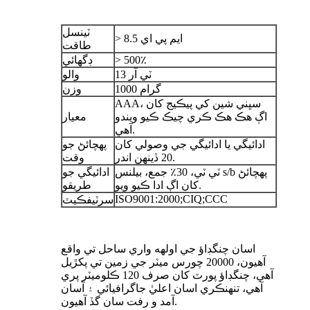
ٽينسل
> 8.5 ايم پي اي
طاقت
> 500٪
ڊگھائي
ٽي آر 13
والو
1000 گرام
وزن
AAA، سڀني شين کي پيڪيج کان
اڳ هڪ هڪ ڪري چيڪ ڪيو ويندو
معيار
آهي.
ادائيگي يا ادائيگي جي وصولي کان
پهچائڻ جو
20 ڏينهن اندر.
وقت
ٽي ٽي، 30٪ جمع، بيلنس s/b پهچائڻ
ادائيگي جو
کان اڳ ادا ڪيو ويو.
طريقو
ISO9001:2000;CIQ;CCC
سرٽيفڪيٽ
اسان چنگڊاؤ جي اولهه واري ساحل تي واقع
آهيون، 20000 چورس ميٽر جي زمين تي پکڙيل
آهي، چنگڊاؤ پورٽ کان صرف 120 ڪلوميٽر پري
آهي، تنهنڪري اسان اعليٰ جاگرافيائي ۽ آسان
آمد و رفت سان گڏ آهيون.