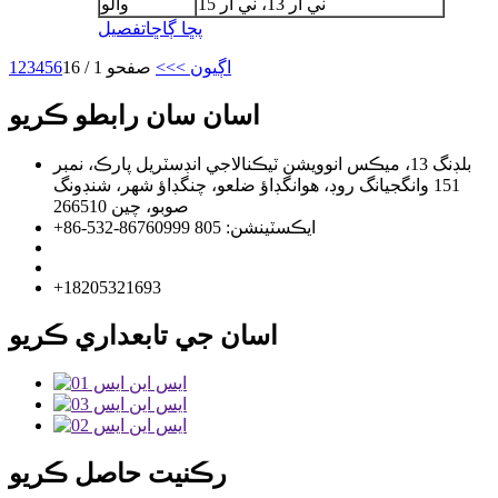
ٽي آر 13، ٽي آر 15
والو
پڇا ڳاڇا
تفصيل
اڳيون >
>>
صفحو 1 / 16
6
5
4
3
2
1
اسان سان رابطو ڪريو
بلڊنگ 13، ميڪس انوويشن ٽيڪنالاجي انڊسٽريل پارڪ، نمبر
151 وانگجيانگ روڊ، هوانگڊاؤ ضلعو، چنگڊاؤ شهر، شنڊونگ
صوبو، چين 266510
+86-532-86760999 ايڪسٽينشن: 805
info@florescence.cc
info85@florescence.cc
+18205321693
اسان جي تابعداري ڪريو
رڪنيت حاصل ڪريو