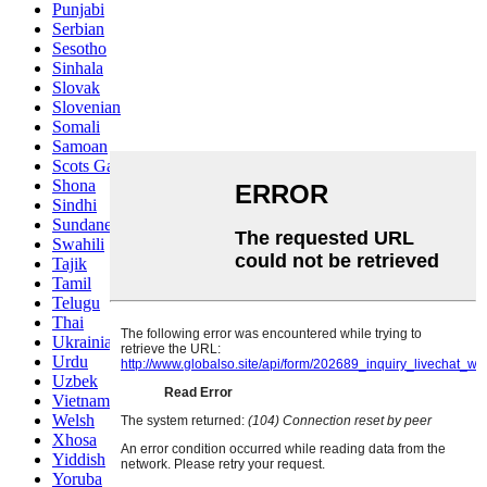
Punjabi
Serbian
Sesotho
Sinhala
Slovak
Slovenian
Somali
Samoan
Scots Gaelic
Shona
Sindhi
Sundanese
Swahili
Tajik
Tamil
Telugu
Thai
Ukrainian
Urdu
Uzbek
Vietnamese
Welsh
Xhosa
Yiddish
Yoruba