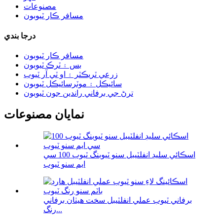
مصنوعات
مسافر ڪار ٽيوبون
درجا بندي
مسافر ڪار ٽيوبون
بس ۽ ٽرڪ ٽيوبون
زرعي ٽريڪٽر ۽ او ٽي آر ٽيوب
سائيڪل ۽ موٽرسائيڪل ٽيوبون
ترڻ جي برفاني راندين جون ٽيوبون
نمايان مصنوعات
اسڪائي سليڊ انفلٽيبل سنو ٽيوبنگ ٽيوب 100 سي
ايم سنو ٽيوب
برفاني ٽيوب عملي انفلٽيبل سخت هيٺان برفاني
رنگ...