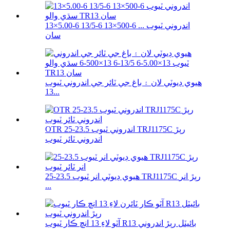
13×5.00-6 13/5-6 13×500-6 اندروني ٽيوب ...
سان
هيوي ڊيوٽي لان ۽ باغ جي ٽائر جي اندروني ٽيوب
13...
OTR اندروني ٽيوب 23.5-25 TRJ1175C رٻڙ
اندروني ٽائر ٽيوب
هيوي ڊيوٽي انر ٽيوب 23.5-25 TRJ1175C رٻڙ انر
...
آٽو لاءِ 13 انچ ڪار ٽيوب R13 بائيٽل رٻڙ اندروني