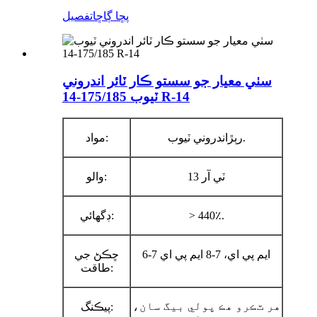
پڇا ڳاڇا
تفصيل
سٺي معيار جو سستو ڪار ٽائر اندروني
ٽيوب 175/185-14 R-14
اندروني ٽيوب.
رٻڙ
مواد:
ٽي آر 13
والو:
> 440٪.
:
ڊگھائي
6-7 ايم پي اي، 7-8 ايم پي اي
ڇڪڻ جي
طاقت:
هر ٽڪرو هڪ پولي بيگ سان،
پيڪنگ: