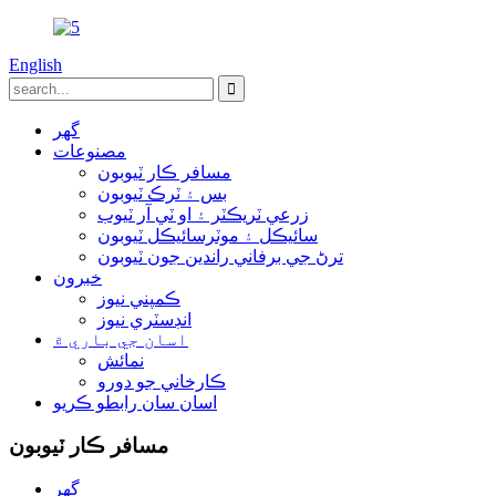
English
گھر
مصنوعات
مسافر ڪار ٽيوبون
بس ۽ ٽرڪ ٽيوبون
زرعي ٽريڪٽر ۽ او ٽي آر ٽيوب
سائيڪل ۽ موٽرسائيڪل ٽيوبون
ترڻ جي برفاني راندين جون ٽيوبون
خبرون
ڪمپني نيوز
انڊسٽري نيوز
اسان جي باري ۾
نمائش
ڪارخاني جو دورو
اسان سان رابطو ڪريو
مسافر ڪار ٽيوبون
گھر