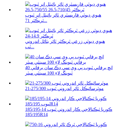
هيوي ڊيوٽي فاريسٽري ٽائر بائيٽل انر ٽيوب
ٽريڪٽر 71...
هيوي ڊيوٽي زرعي ٽريڪٽر ٽائر بٽائل اندروني
ٽب...
40 انچ برفاني ٽيوب پي وي سي ڍڪ سان برفاني
ٽيوبنگ لاءِ 100 سينٽي ميٽر
موٽرسائيڪل ٽائر اندروني ٽيوب 275/300-21
185/195-14 ڪوريا ٽيڪنالاجي ڪار اندروني ٽيوب
185/195R14