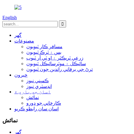
English
گھر
مصنوعات
مسافر ڪار ٽيوبون
بس ۽ ٽرڪ ٽيوبون
زرعي ٽريڪٽر ۽ او ٽي آر ٽيوب
سائيڪل ۽ موٽرسائيڪل ٽيوبون
ترڻ جي برفاني راندين جون ٽيوبون
خبرون
ڪمپني نيوز
انڊسٽري نيوز
اسان جي باري ۾
نمائش
ڪارخاني جو دورو
اسان سان رابطو ڪريو
نمائش
گھر