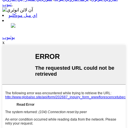
,
ٽيوب
اي ميل موڪليو
يوٽيوب
x