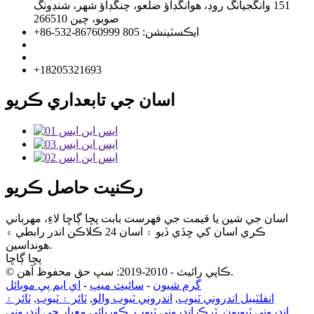
151 وانگجيانگ روڊ، هوانگڊاؤ ضلعو، چنگڊاؤ شهر، شنڊونگ
صوبو، چين 266510
+86-532-86760999 ايڪسٽينشن: 805
info@florescence.cc
info85@florescence.cc
+18205321693
اسان جي تابعداري ڪريو
رڪنيت حاصل ڪريو
اسان جي شين يا قيمت جي فهرست بابت پڇا ڳاڇا لاءِ، مهرباني
ڪري اسان کي ڇڏي ڏيو ۽ اسان 24 ڪلاڪن اندر رابطي ۾
هونداسين.
پڇا ڳاڇا
© ڪاپي رائيٽ - 2010-2019: سڀ حق محفوظ آهن.
گرم شيون
-
سائيٽ ميپ
-
اي ايم پي موبائل
انفلٽيبل اندروني ٽيوب
,
اندروني ٽيوب والو
,
ٽائر ۽ ٽيوب
,
ٽائر ۽
اندروني ٽيوبون
,
ٽرڪ اندروني ٽيوب
,
ڪوريائي معيار جي اندروني