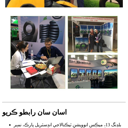
اسان سان رابطو ڪريو
بلڊنگ 13، ميڪس انوويشن ٽيڪنالاجي انڊسٽريل پارڪ، نمبر